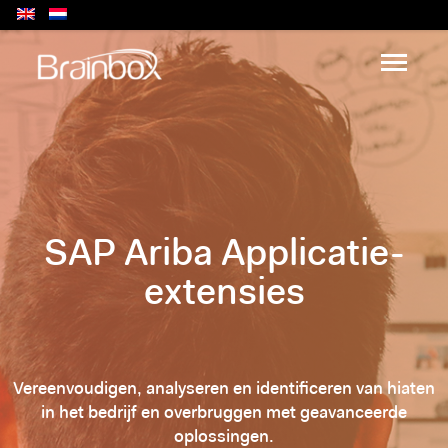
SAP Ariba Applicatie-
extensies
Vereenvoudigen, analyseren en identificeren van hiaten
in het bedrijf en overbruggen met geavanceerde
oplossingen.