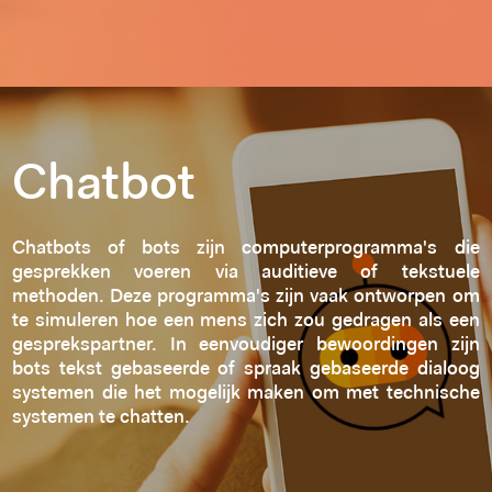
Chatbot
Services
There are loads of awesome templates
Chatbots of bots zijn computerprogramma's die
available in our Slider Template Library
gesprekken voeren via auditieve of tekstuele
methoden. Deze programma's zijn vaak ontworpen om
te simuleren hoe een mens zich zou gedragen als een
gesprekspartner. In eenvoudiger bewoordingen zijn
bots tekst gebaseerde of spraak gebaseerde dialoog
systemen die het mogelijk maken om met technische
systemen te chatten.