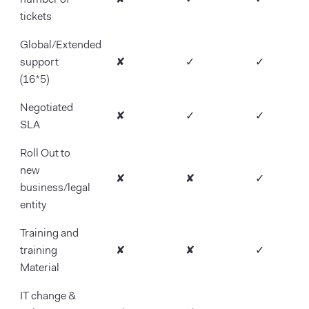
number of
✘
✓
✓
tickets
Global/Extended
support
✘
✓
✓
(16*5)
Negotiated
✘
✓
✓
SLA
Roll Out to
new
✘
✘
✓
business/legal
entity
Training and
training
✘
✘
✓
Material
IT change &