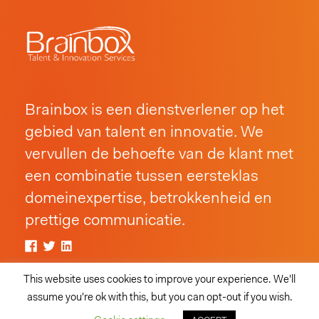
Brainbox is een dienstverlener op het
gebied van talent en innovatie. We
vervullen de behoefte van de klant met
een combinatie tussen eersteklas
domeinexpertise, betrokkenheid en
prettige communicatie.
Copyright © 2016-202,
This website uses cookies to improve your experience. We'll
Brainbox Consulting - Alle Rechten Voorbehouden.
assume you're ok with this, but you can opt-out if you wish.