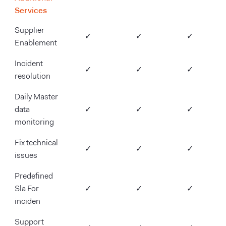
Silver
Gold
Diamond
Services
Supplier
✓
✓
✓
Enablement
Incident
✓
✓
✓
resolution
Daily Master
data
✓
✓
✓
monitoring
Fix technical
✓
✓
✓
issues
Predefined
Sla For
✓
✓
✓
inciden
Support