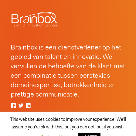
Brainbox is een dienstverlener op het
gebied van talent en innovatie. We
vervullen de behoefte van de klant met
een combinatie tussen eersteklas
domeinexpertise, betrokkenheid en
prettige communicatie.
Copyright © 2016-202,
This website uses cookies to improve your experience. We'll
Brainbox Consulting - Alle Rechten Voorbehouden.
assume you're ok with this, but you can opt-out if you wish.